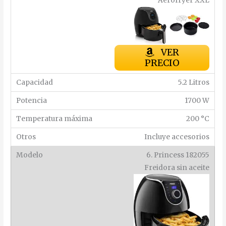
Aerofryer XXL
VER
PRECIO
5.2 Litros
1700 W
200 °C
Incluye accesorios
6. Princess 182055
Freidora sin aceite